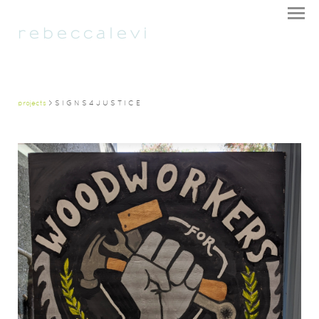
r e b e c c a l e v i
projects
> S I G N S 4 J U S T I C E